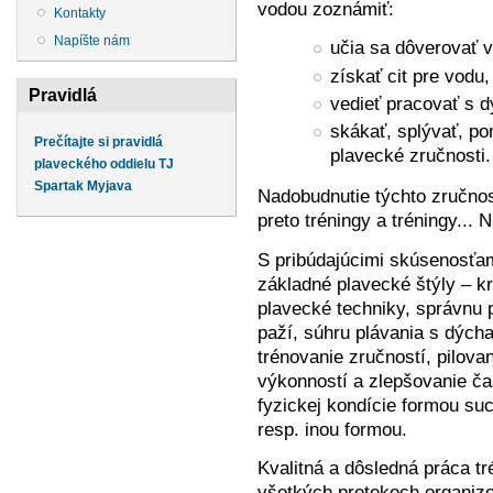
vodou zoznámiť:
Kontakty
Napíšte nám
učia sa dôverovať 
získať cit pre vodu,
Pravidlá
vedieť pracovať s 
skákať, splývať, po
Prečítajte si pravidlá
plavecké zručnosti.
plaveckého oddielu TJ
Spartak Myjava
Nadobudnutie týchto zručnost
preto tréningy a tréningy... N
S pribúdajúcimi skúsenosťami
základné plavecké štýly – kr
plavecké techniky, správnu 
paží, súhru plávania s dých
trénovanie zručností, pilova
výkonností a zlepšovanie ča
fyzickej kondície formou suc
resp. inou formou.
Kvalitná a dôsledná práca tr
všetkých pretekoch organiz