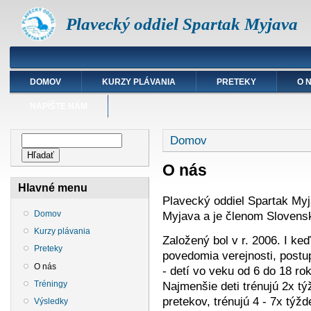
Plavecký oddiel Spartak Myjava
DOMOV
KURZY PLÁVANIA
PRETEKY
O 
NAPÍŠTE NÁM
Nachádzate sa tu
Vyhľadávanie
Domov
Hľadať
O nás
Hlavné menu
Plavecký oddiel Spartak Myj
Myjava a je členom Slovensk
Domov
Kurzy plávania
Založený bol v r. 2006. I ke
Preteky
povedomia verejnosti, postu
O nás
- detí vo veku od 6 do 18 ro
Najmenšie deti trénujú 2x tý
Tréningy
pretekov, trénujú 4 - 7x týž
Výsledky