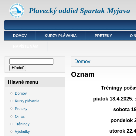
Plavecký oddiel Spartak Myjava
DOMOV
KURZY PLÁVANIA
PRETEKY
O 
NAPÍŠTE NÁM
Nachádzate sa tu
Vyhľadávanie
Domov
Hľadať
Oznam
Hlavné menu
Tréningy poča
Domov
piatok 18.4.2025
:
Kurzy plávania
sobota 19
Preteky
O nás
pondelok 2
Tréningy
utorok 22.
Výsledky