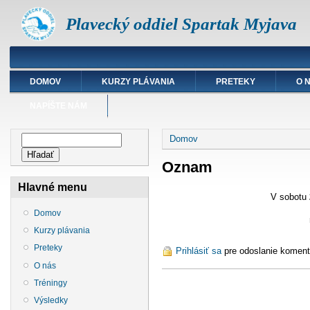
Plavecký oddiel Spartak Myjava
DOMOV
KURZY PLÁVANIA
PRETEKY
O 
NAPÍŠTE NÁM
Nachádzate sa tu
Vyhľadávanie
Domov
Hľadať
Oznam
Hlavné menu
V sobotu
Domov
Kurzy plávania
Preteky
Prihlásiť sa
pre odoslanie koment
O nás
Tréningy
Výsledky